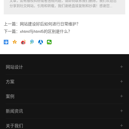
文章，如有版权纠纷或者违规问题，请即刻联系我们删除，我们欢迎您
分享到社交网站，引用和转载，我们谢绝直接复制和抄袭！感谢您...
上一篇：网站建设好后如何进行日常维护？
下一篇：xhtml与html5的区别是什么？
网站设计
品牌网站
方案
营销型网站
网站建设
网上商城建设
案例
响应式开发
响应式网站建设
品牌网站
外贸网站
移动端网站建设
新闻资讯
营销型网站
营销推广
公司新闻
商城网站
关于我们